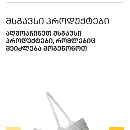
ᲛᲡᲒᲐᲕᲡᲘ ᲞᲠᲝᲓᲣᲥᲢᲔᲑᲘ
ᲐᲦᲛᲝᲐᲩᲘᲜᲔᲗ ᲛᲡᲒᲐᲕᲡᲘ
ᲞᲠᲝᲓᲣᲥᲢᲔᲑᲘ, ᲠᲝᲛᲚᲔᲑᲘᲪ
ᲨᲔᲘᲫᲚᲔᲑᲐ ᲛᲝᲒᲔᲬᲝᲜᲝᲗ