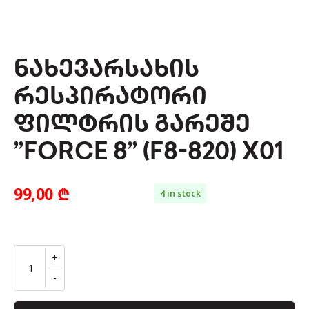
ᲜᲐᲮᲔᲕᲐᲠᲡᲐᲮᲘᲡ
ᲠᲔᲡᲞᲘᲠᲐᲢᲝᲠᲘ
ᲤᲘᲚᲢᲠᲘᲡ ᲒᲐᲠᲔᲨᲔ
”FORCE 8” (F8-820) X01
99,00
₾
4 in stock