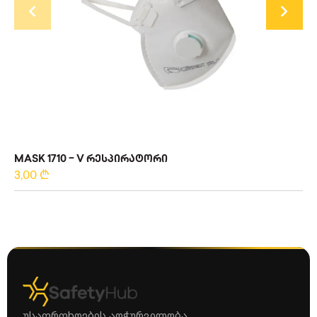
MASK 1710 – V ᲠᲔᲡᲞᲘᲠᲐᲢᲝᲠᲘ
3,00
₾
უსაფრთხოების აღჭურვილობა