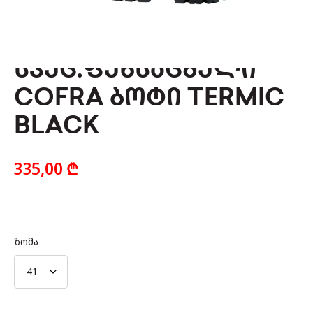
ᲡᲞᲔᲪ.ᲤᲔᲮᲡᲐᲪᲛᲔᲚᲘ
COFRA ᲑᲝᲢᲘ TERMIC
BLACK
335,00
₾
ზომა