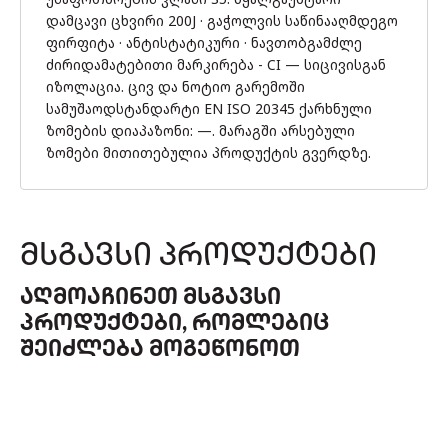
დამცავი ცხვირი 200J · გაჭოლვის საწინააღმდეგო
ფირფიტა · ანტისტატიკური · ნავთობგამძლე
ძირიდამატებითი მარკირება - CI — სიცივისგან
იზოლაცია. ცივ და ნოტიო გარემოში
სამუშაოდსტანდარტი EN ISO 20345 ქარხნული
ზომების დიაპაზონი: —. მარაგში არსებული
ზომები მითითებულია პროდუქტის გვერდზე.
ᲛᲡᲒᲐᲕᲡᲘ ᲞᲠᲝᲓᲣᲥᲢᲔᲑᲘ
ᲐᲦᲛᲝᲐᲩᲘᲜᲔᲗ ᲛᲡᲒᲐᲕᲡᲘ
ᲞᲠᲝᲓᲣᲥᲢᲔᲑᲘ, ᲠᲝᲛᲚᲔᲑᲘᲪ
ᲨᲔᲘᲫᲚᲔᲑᲐ ᲛᲝᲒᲔᲬᲝᲜᲝᲗ