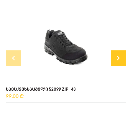
ᲡᲞᲔᲪ.ᲤᲔᲮᲡᲐᲪᲛᲔᲚᲘ 52099 ZIP -43
99,00
₾