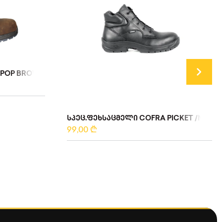
POP BROWN S3 FO/40
ᲡᲞᲔᲪ.ᲤᲔᲮᲡᲐᲪᲛᲔᲚᲘ COFRA PICKET /N43
99,00
₾