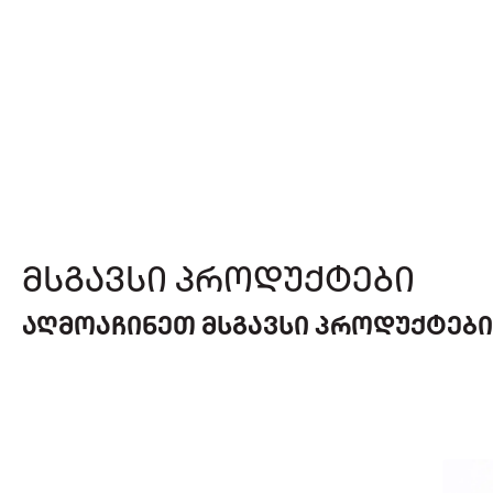
ᲛᲡᲒᲐᲕᲡᲘ ᲞᲠᲝᲓᲣᲥᲢᲔᲑᲘ
ᲐᲦᲛᲝᲐᲩᲘᲜᲔᲗ ᲛᲡᲒᲐᲕᲡᲘ ᲞᲠᲝᲓᲣᲥᲢᲔᲑ