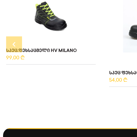
ᲡᲞᲔᲪ.ᲤᲔᲮᲡᲐᲪᲛᲔᲚᲘ HV MILANO
99,00
₾
ᲡᲞᲔᲪ ᲤᲔᲮᲡᲐᲪ
54,00
₾