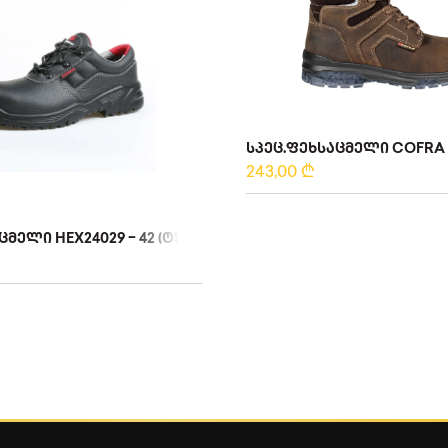
ᲡᲞᲔᲪ.ᲤᲔᲮᲡᲐᲪᲛᲔᲚᲘ COFRA 
243,00
₾
ᲛᲔᲚᲘ HEX24029 – 42 (ᲢᲧᲐᲕᲘ)