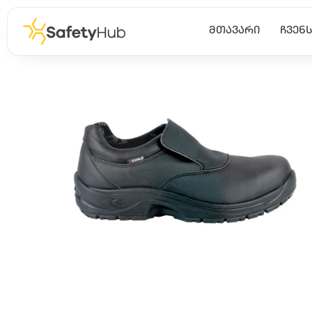
ᲛᲗᲐᲕᲐᲠᲘ
ᲩᲕᲔᲜᲡ