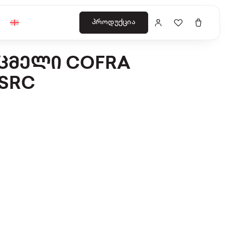
პროდუქცია
ᲐᲪᲛᲔᲚᲘ COFRA
 SRC