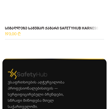
ᲡᲘᲛᲐᲦᲚᲔᲖᲔ ᲡᲐᲛᲣᲨᲐᲝ ᲥᲐᲛᲐᲠᲘ SAFETYHUB HARNESS – XL
193,00
₾
უსაფრთხოების აღჭურვილობა
პროფესიონალებისთვის —
სერტიფიცირებული ბრენდები,
სწრაფი მიწოდება მთელ
საქართველოში.