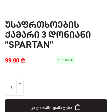
ᲣᲡᲐᲤᲠᲗᲮᲝᲔᲑᲘᲡ
ᲥᲐᲛᲐᲠᲘ 3 ᲓᲝᲜᲘᲐᲜᲘ
”SPARTAN”
99,00
₾
1 in stock
კალათაში დამატება