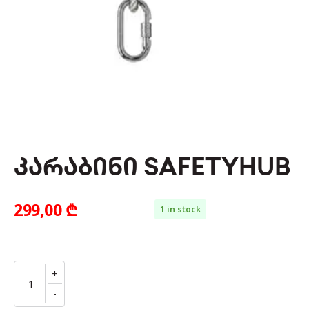
ᲙᲐᲠᲐᲑᲘᲜᲘ SAFETYHUB
299,00
₾
1 in stock