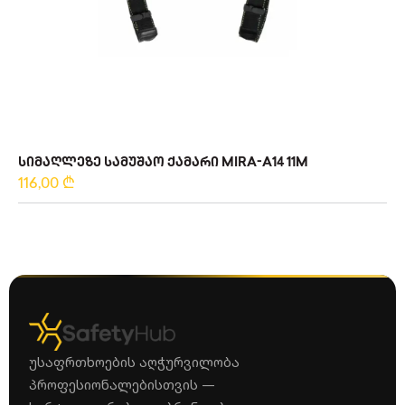
ᲡᲘᲛᲐᲦᲚᲔᲖᲔ ᲡᲐᲛᲣᲨᲐᲝ ᲥᲐᲛᲐᲠᲘ MIRA-A14 11M
116,00
₾
უსაფრთხოების აღჭურვილობა
პროფესიონალებისთვის —