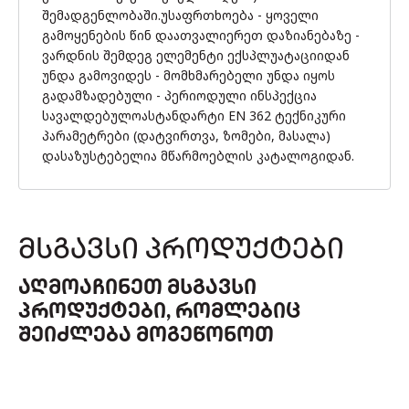
შემადგენლობაში.უსაფრთხოება - ყოველი
გამოყენების წინ დაათვალიერეთ დაზიანებაზე -
ვარდნის შემდეგ ელემენტი ექსპლუატაციიდან
უნდა გამოვიდეს - მომხმარებელი უნდა იყოს
გადამზადებული - პერიოდული ინსპექცია
სავალდებულოასტანდარტი EN 362 ტექნიკური
პარამეტრები (დატვირთვა, ზომები, მასალა)
დასაზუსტებელია მწარმოებლის კატალოგიდან.
ᲛᲡᲒᲐᲕᲡᲘ ᲞᲠᲝᲓᲣᲥᲢᲔᲑᲘ
ᲐᲦᲛᲝᲐᲩᲘᲜᲔᲗ ᲛᲡᲒᲐᲕᲡᲘ
ᲞᲠᲝᲓᲣᲥᲢᲔᲑᲘ, ᲠᲝᲛᲚᲔᲑᲘᲪ
ᲨᲔᲘᲫᲚᲔᲑᲐ ᲛᲝᲒᲔᲬᲝᲜᲝᲗ