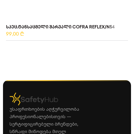
ᲡᲞᲔᲪ.ᲢᲐᲜᲡᲐᲪᲛᲔᲚᲘ ᲨᲐᲠᲕᲐᲚᲘ COFRA REFLEX/N54
99,00
₾
უსაფრთხოების აღჭურვილობა
პროფესიონალებისთვის —
სერტიფიცირებული ბრენდები,
სწრაფი მიწოდება მთელ