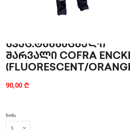
ᲡᲞᲔᲪ.ᲢᲐᲜᲡᲐᲪᲛᲔᲚᲘ
ᲨᲐᲠᲕᲐᲚᲘ COFRA ENCK
(FLUORESCENT/ORANGE
90,00
₾
ზომა