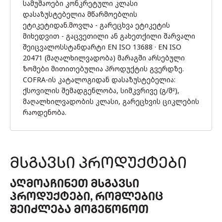
სამუშაოები კონკრეტული კლასი
დასაზუსტებელია მწარმოებლის
ეტიკეტიდან.მოვლა - გარეცხვა ეტიკეტის
მიხედვით - გაცვეთილი ან გახეთქილი შარვალი
შეიცვალოსსტანდარტი EN ISO 13688 · EN ISO
20471 (მაღალხილვადობა) მარაგში არსებული
ზომები მითითებულია პროდუქტის გვერდზე.
COFRA-ის კატალოგიდან დასაზუსტებელია:
ქსოვილის შემადგენლობა, სიმკვრივე (გ/მ²),
მაღალხილვადობის კლასი, გარეცხვის ციკლების
რაოდენობა.
ᲛᲡᲒᲐᲕᲡᲘ ᲞᲠᲝᲓᲣᲥᲢᲔᲑᲘ
ᲐᲦᲛᲝᲐᲩᲘᲜᲔᲗ ᲛᲡᲒᲐᲕᲡᲘ
ᲞᲠᲝᲓᲣᲥᲢᲔᲑᲘ, ᲠᲝᲛᲚᲔᲑᲘᲪ
ᲨᲔᲘᲫᲚᲔᲑᲐ ᲛᲝᲒᲔᲬᲝᲜᲝᲗ