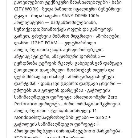
ქსოვილებით.ტექნიკური მახასიათებლები - ხაზი:
CITY WORK - ზედა ნაწილი: იტალიური ბუნებრივი
ტყავი - შიდა საფარი: SANY-DRY® 100%
პოლიესტერი — სამგანზომილებიანი,
სუნთქვადი; შთანთქავს ოფლს და გამოყოფს
გარეთ, გახეხვის მიმართ მდგრადი - ამოსაღები
ლანჩი: LIGHT FOAM — ულტრარბილი
პოლიურეთანის ქაფი. პერფორირებული,
ანტისტატიკური, ანატომიური ფორმისა —
ეყრდნობა ტერფის რკალს. გახეხვისგან დამცავი
ქსოვილით დაფარული: შთანთქავს ოფლს და
ფეხს მშრალად ინახავს, ამორტიზაციას უწევს
დარტყმას - დამცავი ცხვირი: დამცავი ცხვირი —
უძლებს 200 ჯოულის დარტყმას - გაჭოლვის
საწინააღმდეგო ფირფიტა: არალითონური Zero
Perforation ფირფიტა - ძირი: ორმაგი სიმკვრივის
პოლიურეთანი - ტერფის სისრულე: 11
Mondopointუსაფრთხოების კლასი — S3 S2 +
გაჭოლვის საწინააღმდეგო ფირფიტა +
პროფილირებული ძირიდამატებითი მარკირება -
ECO Friendly — გადამუშავებული