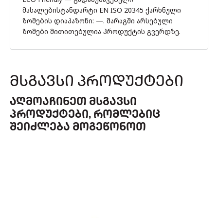
მასალებისტანდარტი EN ISO 20345 ქარხნული
ზომების დიაპაზონი: —. მარაგში არსებული
ზომები მითითებულია პროდუქტის გვერდზე.
ᲛᲡᲒᲐᲕᲡᲘ ᲞᲠᲝᲓᲣᲥᲢᲔᲑᲘ
ᲐᲦᲛᲝᲐᲩᲘᲜᲔᲗ ᲛᲡᲒᲐᲕᲡᲘ
ᲞᲠᲝᲓᲣᲥᲢᲔᲑᲘ, ᲠᲝᲛᲚᲔᲑᲘᲪ
ᲨᲔᲘᲫᲚᲔᲑᲐ ᲛᲝᲒᲔᲬᲝᲜᲝᲗ