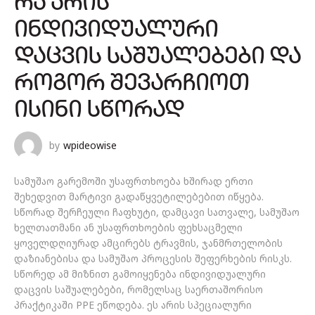
ᲠᲐ ᲐᲠᲘᲡ
ᲘᲜᲓᲘᲕᲘᲓᲣᲐᲚᲣᲠᲘ
ᲓᲐᲪᲕᲘᲡ ᲡᲐᲨᲣᲐᲚᲔᲑᲔᲑᲘ ᲓᲐ
ᲠᲝᲒᲝᲠ ᲨᲔᲕᲐᲠᲩᲘᲝᲗ
ᲘᲡᲘᲜᲘ ᲡᲬᲝᲠᲐᲓ
by
wpideowise
სამუშაო გარემოში უსაფრთხოება ხშირად ერთი
შეხედვით მარტივი გადაწყვეტილებებით იწყება.
სწორად შერჩეული ჩაფხუტი, დამცავი სათვალე, სამუშაო
ხელთათმანი ან უსაფრთხოების ფეხსაცმელი
ყოველდღიურად ამცირებს ტრავმის, ჯანმრთელობის
დაზიანებისა და სამუშაო პროცესის შეფერხების რისკს.
სწორედ ამ მიზნით გამოიყენება ინდივიდუალური
დაცვის საშუალებები, რომელსაც საერთაშორისო
პრაქტიკაში PPE ეწოდება. ეს არის სპეციალური