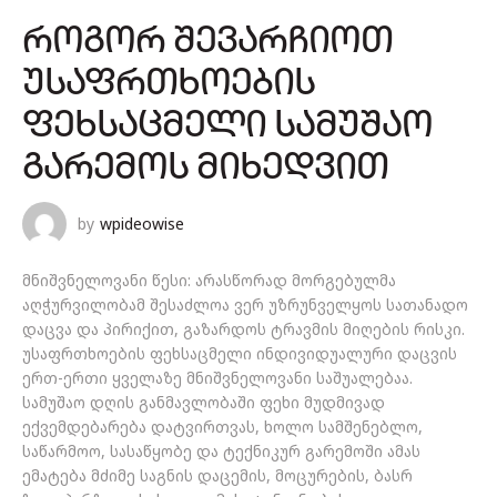
ᲠᲝᲒᲝᲠ ᲨᲔᲕᲐᲠᲩᲘᲝᲗ
ᲣᲡᲐᲤᲠᲗᲮᲝᲔᲑᲘᲡ
ᲤᲔᲮᲡᲐᲪᲛᲔᲚᲘ ᲡᲐᲛᲣᲨᲐᲝ
ᲒᲐᲠᲔᲛᲝᲡ ᲛᲘᲮᲔᲓᲕᲘᲗ
by
wpideowise
მნიშვნელოვანი წესი: არასწორად მორგებულმა
აღჭურვილობამ შესაძლოა ვერ უზრუნველყოს სათანადო
დაცვა და პირიქით, გაზარდოს ტრავმის მიღების რისკი.
უსაფრთხოების ფეხსაცმელი ინდივიდუალური დაცვის
ერთ-ერთი ყველაზე მნიშვნელოვანი საშუალებაა.
სამუშაო დღის განმავლობაში ფეხი მუდმივად
ექვემდებარება დატვირთვას, ხოლო სამშენებლო,
საწარმოო, სასაწყობე და ტექნიკურ გარემოში ამას
ემატება მძიმე საგნის დაცემის, მოცურების, ბასრ