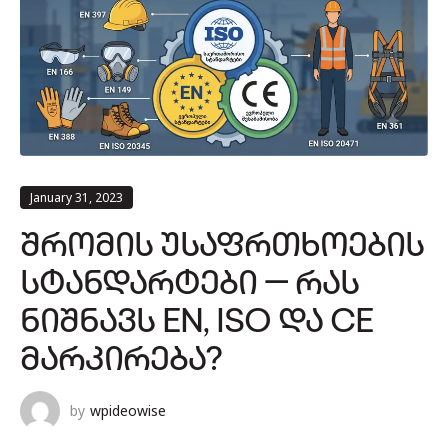
January 31, 2023
ᲨᲠᲝᲛᲘᲡ ᲣᲡᲐᲤᲠᲗᲮᲝᲔᲑᲘᲡ
ᲡᲢᲐᲜᲓᲐᲠᲢᲔᲑᲘ — ᲠᲐᲡ
ᲜᲘᲨᲜᲐᲕᲡ EN, ISO ᲓᲐ CE
ᲛᲐᲠᲙᲘᲠᲔᲑᲐ?
by
wpideowise